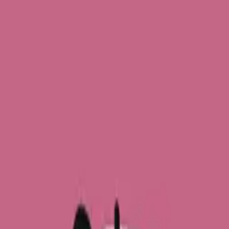
の活発さがうかがえます。世界トップクラスのClaude Cod
がアジアのAI革新の最前線にあり、Claudeの導入も進んでい
業はAIを導入するだけでなく、その活用方法を世界に示しています
た、SKテレコムのような韓国の大手通信会社も、Claudeを
定プロセスデザイン
きるエキスパートシリーズ
eで実現する賢いAIチャットボット